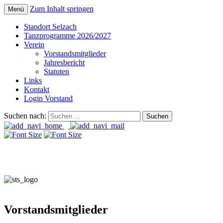
Zum Inhalt springen
Menü
Offizielle Website des Vereins Senioren-
Senioren-Tanz Region
Standort Selzach
Tanz Region Solothurn
Tanzprogramme 2026/2027
Solothurn
Verein
Vorstandsmitglieder
Jahresbericht
Statuten
Links
Kontakt
Login Vorstand
Suchen nach:
Vorstandsmitglieder